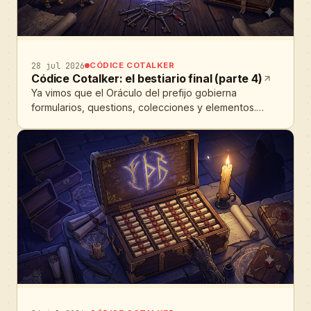
28 jul 2026
CÓDICE COTALKER
Códice Cotalker: el bestiario final (parte 4)
Ya vimos que el Oráculo del prefijo gobierna
formularios, questions, colecciones y elementos.
Pero alrededor de ellos vive un ecosistema entero, y
cada especie tiene sus propias costumbres: flujos,
cargos, bots, pbscripts, webhooks, roles de acceso
y API tokens. Cada una carga (o no) el sello del flujo
según su naturaleza. En esta cuarta y última parte
abrimos el bestiario completo para cerrar la saga:
qué criatura lleva sello, cuál no, y por qué. Capítulo 1:
la regla maestra que ya conoces