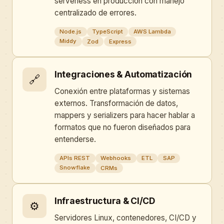
serverless en producción con manejo
centralizado de errores.
Node.js
TypeScript
AWS Lambda
Middy
Zod
Express
Integraciones & Automatización
🔗
Conexión entre plataformas y sistemas
externos. Transformación de datos,
mappers y serializers para hacer hablar a
formatos que no fueron diseñados para
entenderse.
APIs REST
Webhooks
ETL
SAP
Snowflake
CRMs
Infraestructura & CI/CD
⚙
Servidores Linux, contenedores, CI/CD y