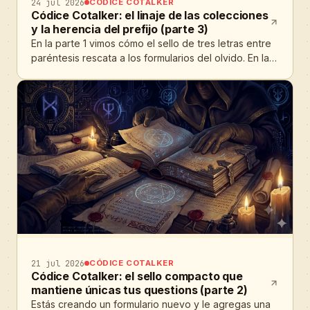
24 jul 2026
CÓDICE COTALKER
Códice Cotalker: el linaje de las colecciones
y la herencia del prefijo (parte 3)
En la parte 1 vimos cómo el sello de tres letras entre
paréntesis rescata a los formularios del olvido. En la
parte 2 bajamos a las questions y descubrimos que
su code es único en toda la company. Te dejo los
posts por si necesitas un poco de ayudamemoria:
Cómo nombrar formularios en Cotalker: la convención
del prefijoLa convención del prefijo entre paréntesis
para formularios en Cotalker: cómo organizar tu
workspace y migrar flujos entre ambientes sin perder
el contexto.Esteban Tejeda DevEsteb
21 jul 2026
CÓDICE COTALKER
Códice Cotalker: el sello compacto que
mantiene únicas tus questions (parte 2)
Estás creando un formulario nuevo y le agregas una