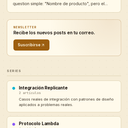
question simple: "Nombre de producto", pero el
sistema te lanza un error y te dice que ese code ya
existe. Nunca has creado esa question pero ya
intuyes la razón: ese code de question vive en otro
NEWSLETTER
formulario, en otro flujo, escrito por alguien que tocó
Recibe los nuevos posts en tu correo.
esta misma company solo que hace dos años... quizá
hasta fuiste tú mismo. Bienvenido a la verdad que
Suscribirse
todos pasan de largo con las questions en Cotalker:
sus codes no son únicos por formulario, so
SERIES
Integración Replicante
2 artículos
Casos reales de integración con patrones de diseño
aplicados a problemas reales.
Protocolo Lambda