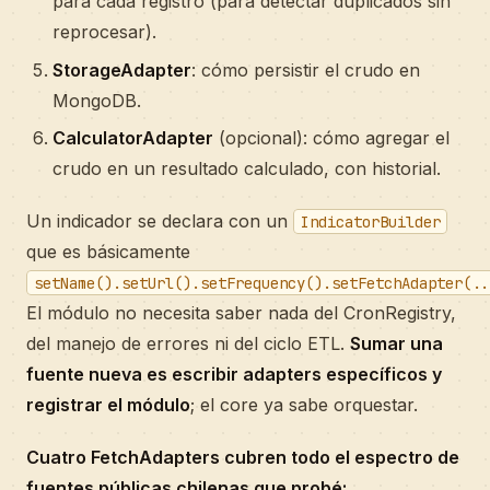
para cada registro (para detectar duplicados sin
reprocesar).
StorageAdapter
: cómo persistir el crudo en
MongoDB.
CalculatorAdapter
(opcional): cómo agregar el
crudo en un resultado calculado, con historial.
Un indicador se declara con un
IndicatorBuilder
que es básicamente
setName().setUrl().setFrequency().setFetchAdapter(..
El módulo no necesita saber nada del CronRegistry,
del manejo de errores ni del ciclo ETL.
Sumar una
fuente nueva es escribir adapters específicos y
registrar el módulo
; el core ya sabe orquestar.
Cuatro FetchAdapters cubren todo el espectro de
fuentes públicas chilenas que probé: