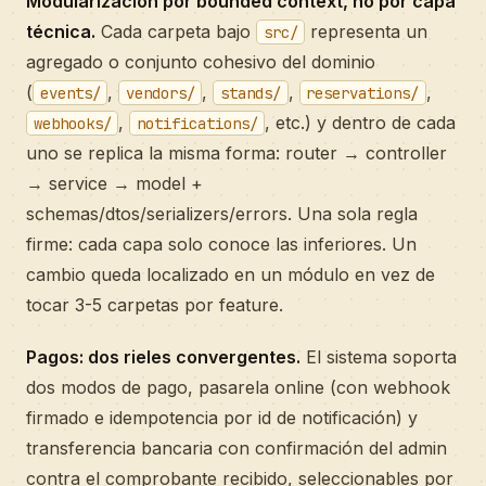
Modularización por bounded context, no por capa
técnica.
Cada carpeta bajo
representa un
src/
agregado o conjunto cohesivo del dominio
(
,
,
,
,
events/
vendors/
stands/
reservations/
,
, etc.) y dentro de cada
webhooks/
notifications/
uno se replica la misma forma: router → controller
→ service → model +
schemas/dtos/serializers/errors. Una sola regla
firme: cada capa solo conoce las inferiores. Un
cambio queda localizado en un módulo en vez de
tocar 3-5 carpetas por feature.
Pagos: dos rieles convergentes.
El sistema soporta
dos modos de pago, pasarela online (con webhook
firmado e idempotencia por id de notificación) y
transferencia bancaria con confirmación del admin
contra el comprobante recibido, seleccionables por